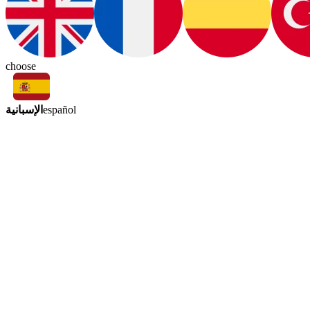
choose
الإسبانية
español