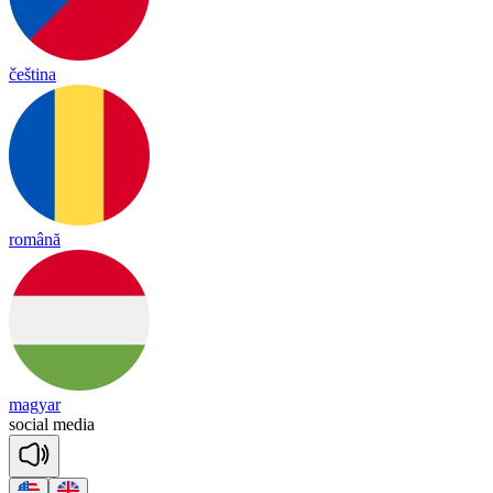
čeština
română
magyar
so
cial
me
dia