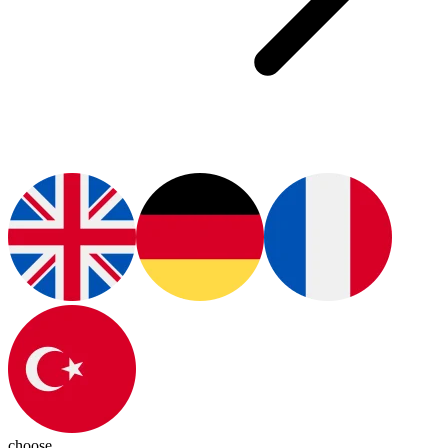
choose