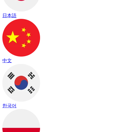
日本語
中文
한국어