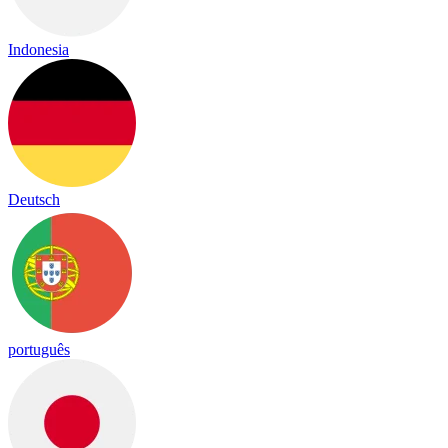
Indonesia
Deutsch
português