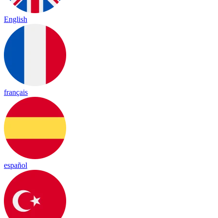
English
français
español