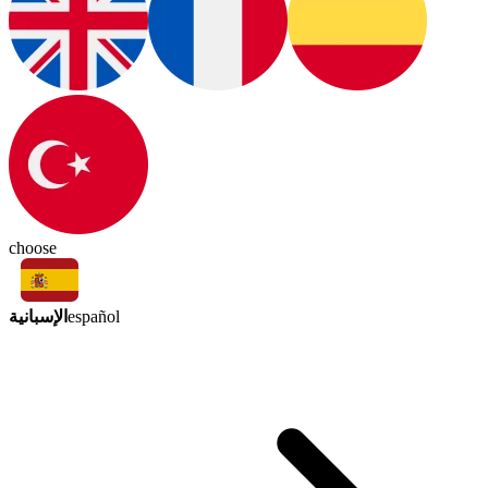
choose
الإسبانية
español