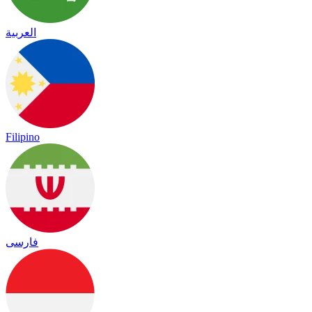
العربية
Filipino
فارسی