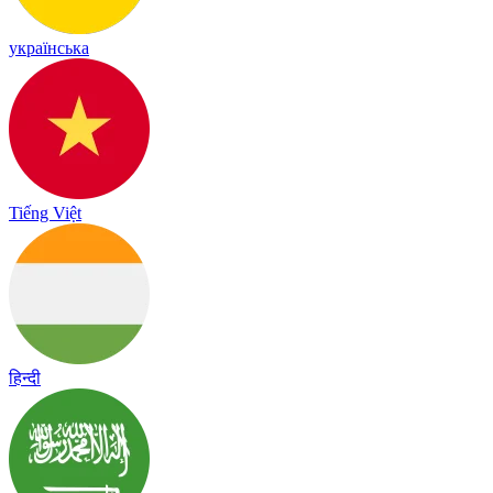
українська
Tiếng Việt
हिन्दी