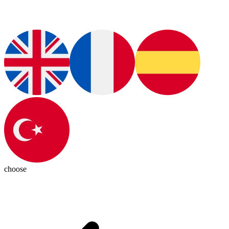
choose