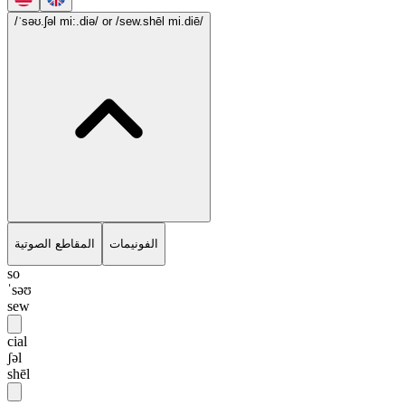
/ˈsəʊ.ʃəl mi:.diə/
or /sew.shēl mi.diē/
الفونيمات
المقاطع الصوتية
so
ˈsəʊ
sew
cial
ʃəl
shēl