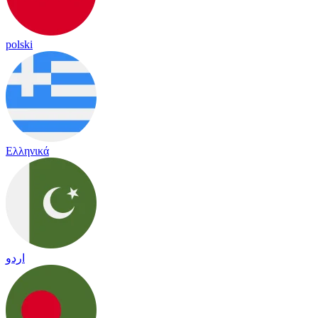
polski
Ελληνικά
اردو