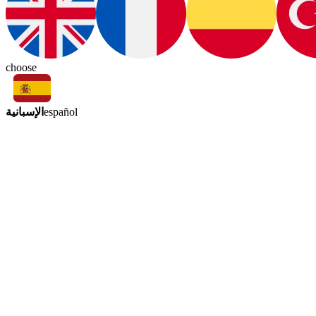
choose
الإسبانية
español