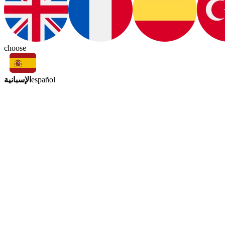
choose
الإسبانية
español