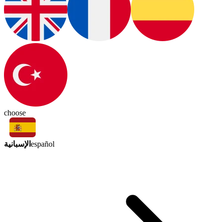
choose
الإسبانية
español