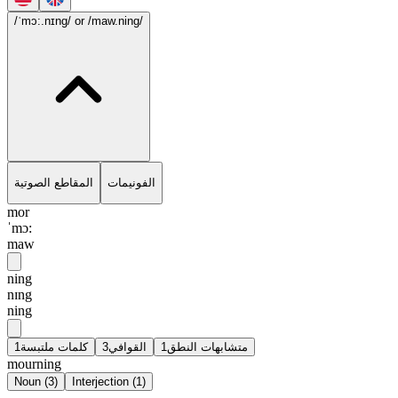
/ˈmɔ:.nɪng/
or /maw.ning/
الفونيمات
المقاطع الصوتية
mor
ˈmɔ:
maw
ning
nɪng
ning
1
كلمات ملتبسة
3
القوافي
1
متشابهات النطق
mourning
Noun
(
3
)
Interjection
(
1
)