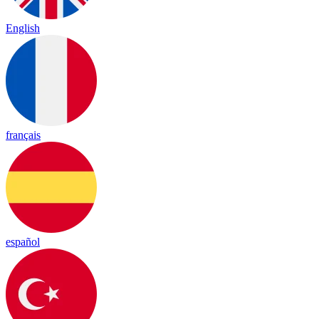
English
français
español