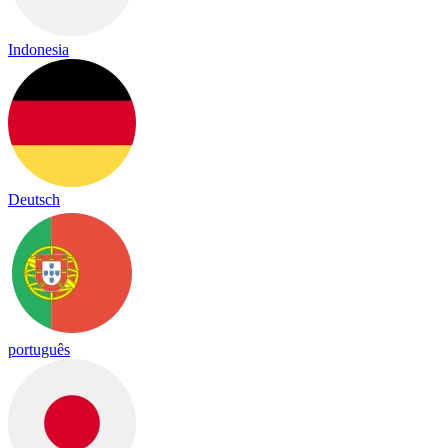
Indonesia
Deutsch
português