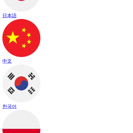
日本語
中文
한국어