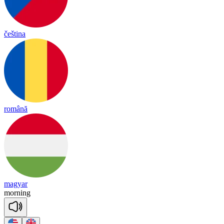
čeština
română
magyar
mor
ning