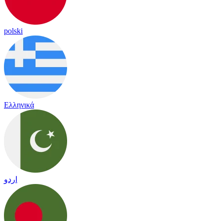
polski
Ελληνικά
اردو