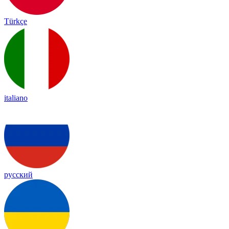
Türkçe
italiano
русский