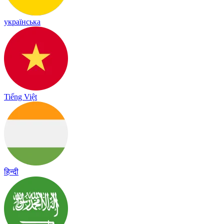
українська
Tiếng Việt
हिन्दी