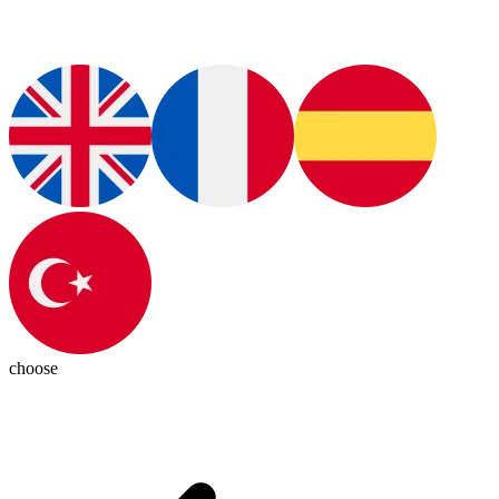
choose