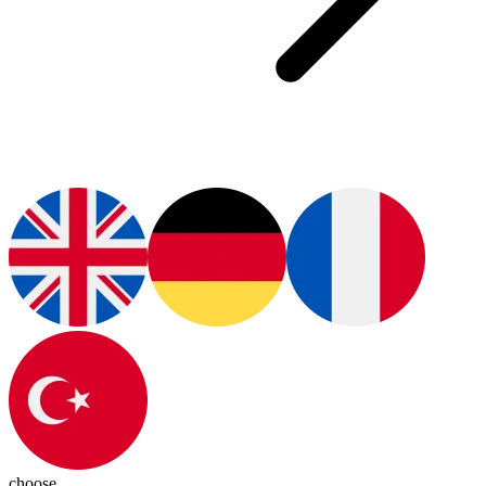
choose