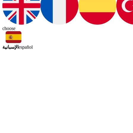
choose
الإسبانية
español