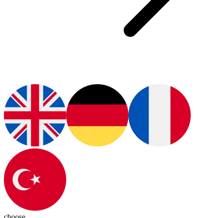
choose