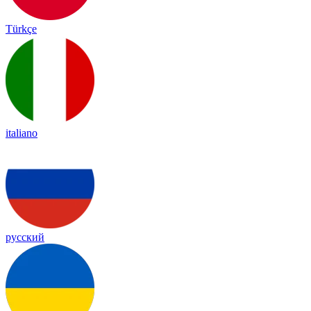
Türkçe
italiano
русский