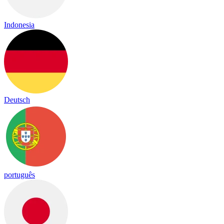
Indonesia
Deutsch
português