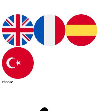
choose