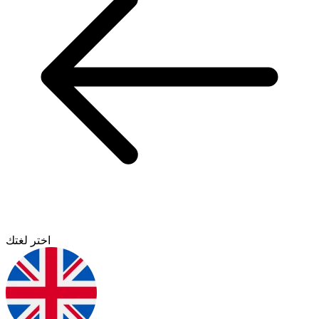
اختر لغتك