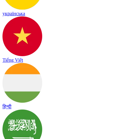
українська
Tiếng Việt
हिन्दी