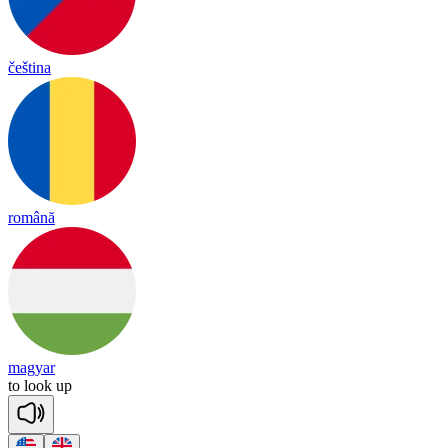
čeština
română
magyar
to
look
up