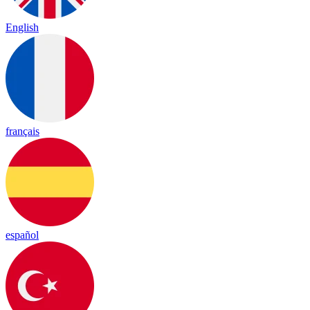
English
français
español