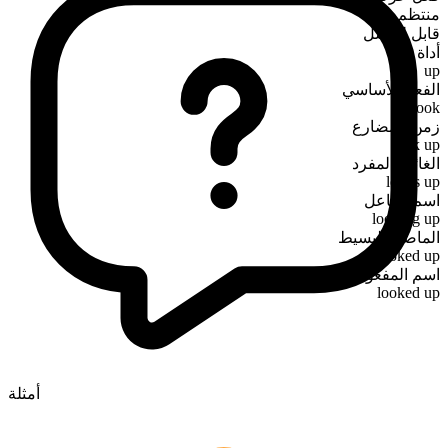
منتظم
قابل للفصل
أداة
up
الفعل الأساسي
look
زمن المضارع
look up
الغائب المفرد
looks up
اسم الفاعل
looking up
الماضي البسيط
looked up
اسم المفعول
looked up
أمثلة