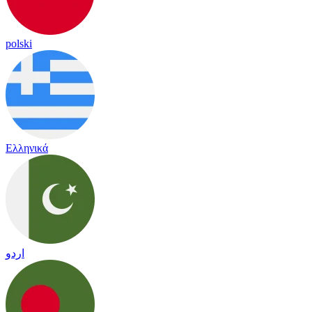
polski
Ελληνικά
اردو