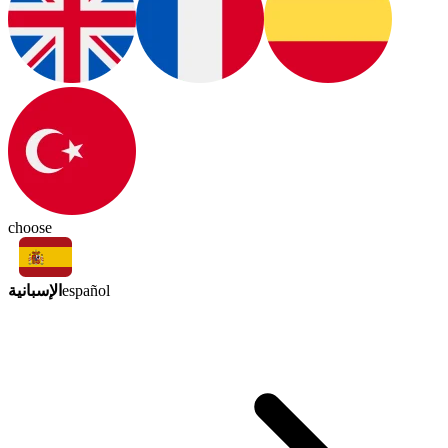
choose
الإسبانية
español