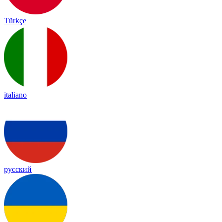
Türkçe
italiano
русский