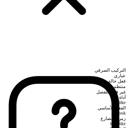
التركيب الصرفي
عباري
فعل حالة
منتظم
غير قابل للفصل
أداة
like
الفعل الأساسي
look
زمن المضارع
look like