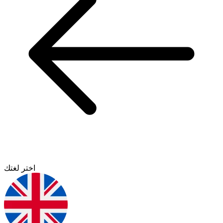
اختر لغتك