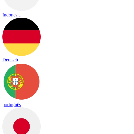
Indonesia
Deutsch
português