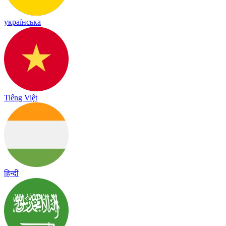
українська
Tiếng Việt
हिन्दी