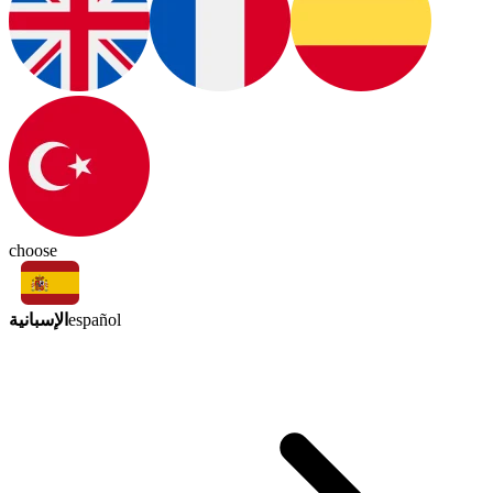
choose
الإسبانية
español