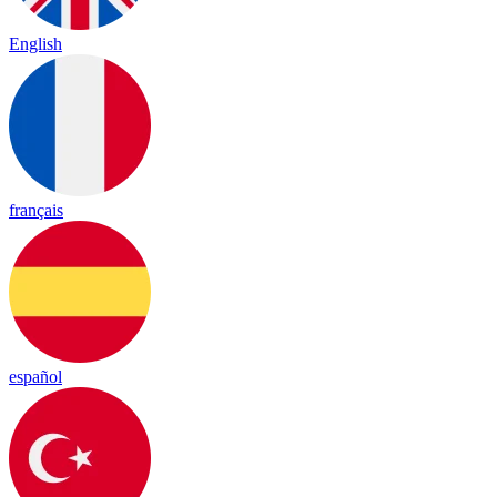
English
français
español