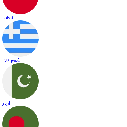
polski
Ελληνικά
اردو