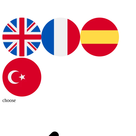
choose