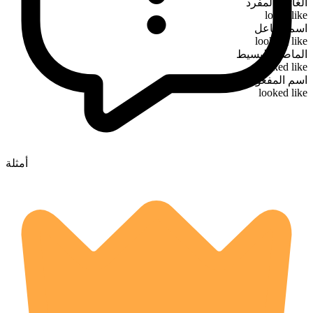
الغائب المفرد
looks like
اسم الفاعل
looking like
الماضي البسيط
looked like
اسم المفعول
looked like
أمثلة