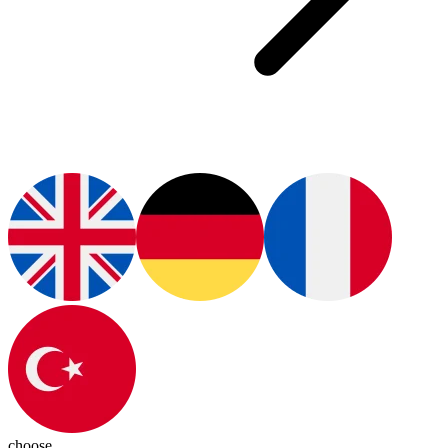
choose