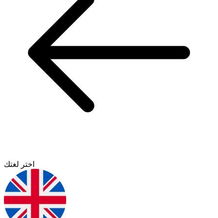
اختر لغتك