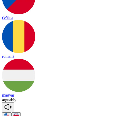
čeština
română
magyar
ar
guab
ly