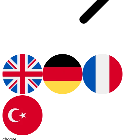
choose