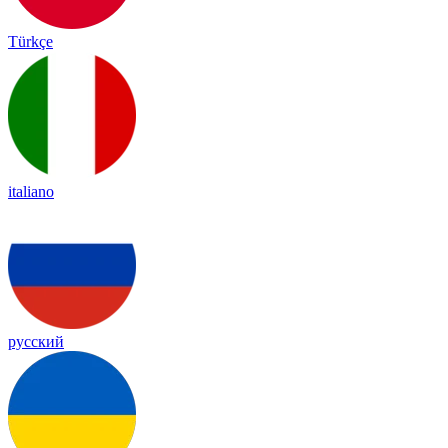
Türkçe
italiano
русский