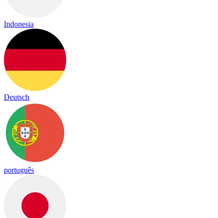
Indonesia
Deutsch
português