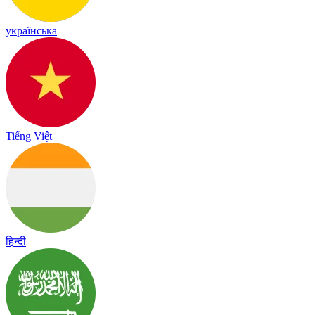
українська
Tiếng Việt
हिन्दी