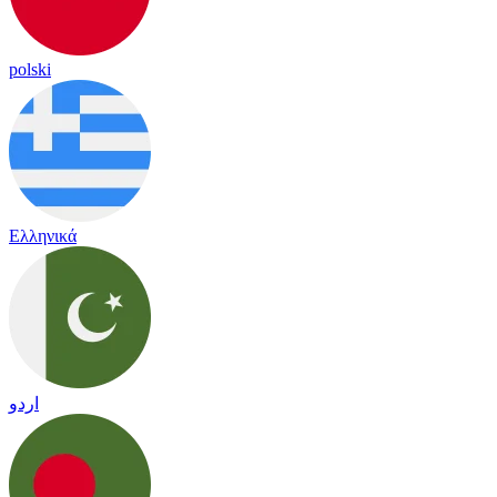
polski
Ελληνικά
اردو