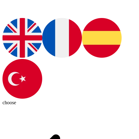
choose