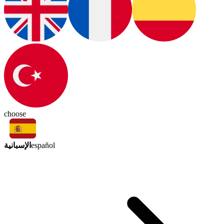
choose
الإسبانية
español