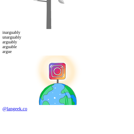
in
arguably
un
arguably
arguably
arguable
argue
@langeek.co