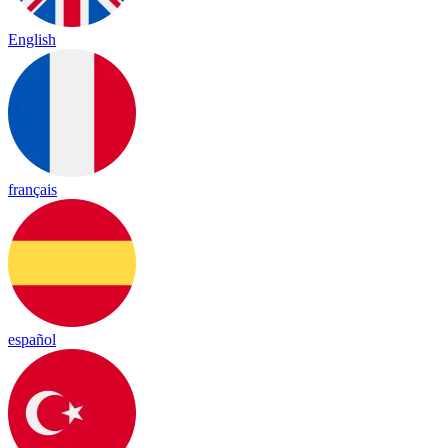
English
français
español